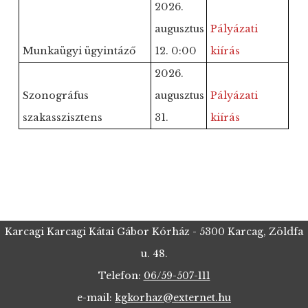
2026.
augusztus
Pályázati
Munkaügyi ügyintáző
12. 0:00
kiírás
2026.
Szonográfus
augusztus
Pályázati
szakasszisztens
31.
kiírás
Karcagi Karcagi Kátai Gábor Kórház - 5300 Karcag, Zöldfa
u. 48.
Telefon:
06/59-507-111
e-mail:
kgkorhaz@externet.hu