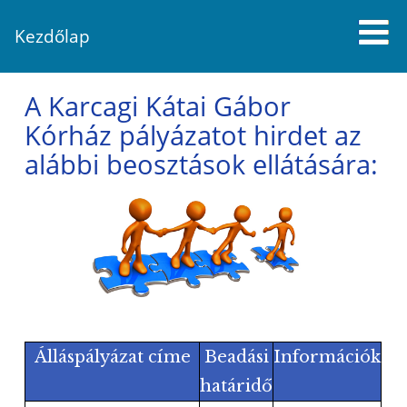
Kezdőlap
A Karcagi Kátai Gábor
Kórház pályázatot hirdet az
alábbi beosztások ellátására:
Álláspályázat címe
Beadási
Információk
határidő